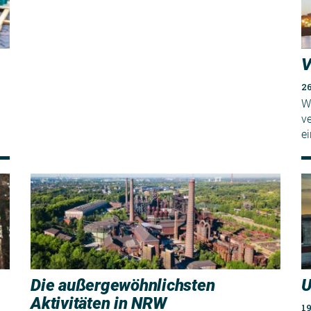
V
2
W
ve
ei
Die außergewöhnlichsten
U
Aktivitäten in NRW
19