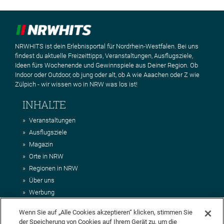
NRWHITS ist dein Erlebnisportal für Nordrhein-Westfalen. Bei uns
findest du aktuelle Freizeittipps, Veranstaltungen, Ausflugsziele,
Ideen fürs Wochenende und Gewinnspiele aus Deiner Region. Ob
Indoor oder Outdoor, ob jung oder alt, ob A wie Aaachen oder Z wie
Zülpich - wir wissen wo in NRW was los ist!
INHALTE
Veranstaltungen
Ausflugsziele
Magazin
Orte in NRW
Regionen in NRW
Über uns
Werbung
Kontakt
Wenn Sie auf „Alle Cookies akzeptieren“ klicken, stimmen Sie
Impressum
der Speicherung von Cookies auf Ihrem Gerät zu, um die