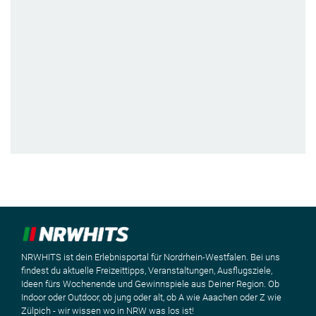
NRWHITS ist dein Erlebnisportal für Nordrhein-Westfalen. Bei uns
findest du aktuelle Freizeittipps, Veranstaltungen, Ausflugsziele,
Ideen fürs Wochenende und Gewinnspiele aus Deiner Region. Ob
Indoor oder Outdoor, ob jung oder alt, ob A wie Aaachen oder Z wie
Zülpich - wir wissen wo in NRW was los ist!