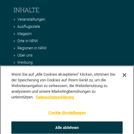
INHALTE
Veranstaltungen
Ausflugsziele
Magazin
Orte in NRW
Regionen in NRW
Über uns
Werbung
Kontakt
Wenn Sie auf „Alle Cookies akzeptieren“ klicken, stimmen Sie
Impressum
der Speicherung von Cookies auf Ihrem Gerät zu, um die
AGB
Websitenavigation zu verbessern, die Websitenutzung zu
Datenschutz
analysieren und unsere Marketingbemühungen zu
DEIN VORSCHLAG FÜR NRWHITS
unterstützen.
Datenschutzerklärung
Du möchtest uns einen Veranstaltungstipp oder eine Ausflugsziel
Cookie-Einstellungen
vorschlagen? Klasse, dann nutze doch einfach
unser Formular
oder
schick uns alle relevanten Infos per E-Mail an
info@nrwhits.de
.
Unsere Redaktion wird Deinen Vorschlag dann so schnell wie
Alle ablehnen
möglich prüfen.