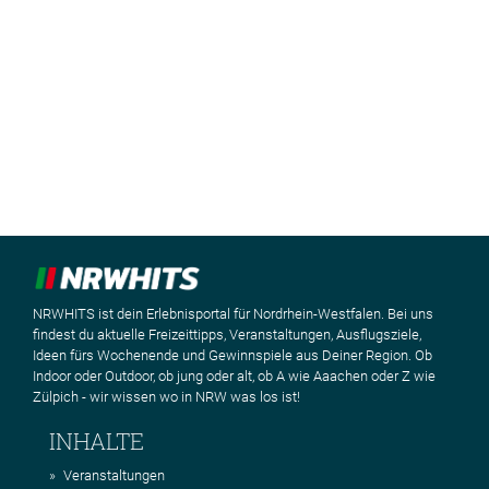
NRWHITS ist dein Erlebnisportal für Nordrhein-Westfalen. Bei uns
findest du aktuelle Freizeittipps, Veranstaltungen, Ausflugsziele,
Ideen fürs Wochenende und Gewinnspiele aus Deiner Region. Ob
Indoor oder Outdoor, ob jung oder alt, ob A wie Aaachen oder Z wie
Zülpich - wir wissen wo in NRW was los ist!
INHALTE
Veranstaltungen