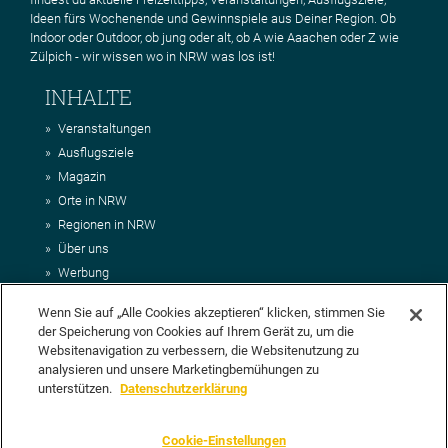
Ideen fürs Wochenende und Gewinnspiele aus Deiner Region. Ob
Indoor oder Outdoor, ob jung oder alt, ob A wie Aaachen oder Z wie
Zülpich - wir wissen wo in NRW was los ist!
INHALTE
Veranstaltungen
Ausflugsziele
Magazin
Orte in NRW
Regionen in NRW
Über uns
Werbung
Kontakt
Wenn Sie auf „Alle Cookies akzeptieren“ klicken, stimmen Sie
Impressum
der Speicherung von Cookies auf Ihrem Gerät zu, um die
AGB
Websitenavigation zu verbessern, die Websitenutzung zu
Datenschutz
analysieren und unsere Marketingbemühungen zu
DEIN VORSCHLAG FÜR NRWHITS
unterstützen.
Datenschutzerklärung
Du möchtest uns einen Veranstaltungstipp oder eine Ausflugsziel
Cookie-Einstellungen
vorschlagen? Klasse, dann nutze doch einfach
unser Formular
oder