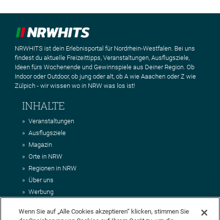
NRWHITS ist dein Erlebnisportal für Nordrhein-Westfalen. Bei uns
findest du aktuelle Freizeittipps, Veranstaltungen, Ausflugsziele,
Ideen fürs Wochenende und Gewinnspiele aus Deiner Region. Ob
Indoor oder Outdoor, ob jung oder alt, ob A wie Aaachen oder Z wie
Zülpich - wir wissen wo in NRW was los ist!
INHALTE
Veranstaltungen
Ausflugsziele
Magazin
Orte in NRW
Regionen in NRW
Über uns
Werbung
Kontakt
Wenn Sie auf „Alle Cookies akzeptieren“ klicken, stimmen Sie
Impressum