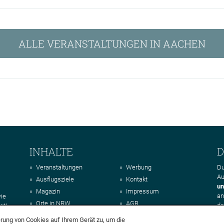
ALLE VERANSTALTUNGEN IN AACHEN
INHALTE
D
Veranstaltungen
Werbung
Du
Au
Ausflugsziele
Kontakt
un
Magazin
Impressum
a
wie
Orte in NRW
AGB
da
st!
Regionen in NRW
Datenschutz
erung von Cookies auf Ihrem Gerät zu, um die