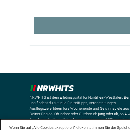
NRWHITS ist dein Erlebnisportal für Nordrhein-Westfalen. Bei
uns findest du aktuelle Freizeittipps, Veranstaltungen,
Ausflugsziele, Ideen fürs Wochenende und Gewinnspiele aus
Deiner Region. Ob Indoor oder Outdoor, ob jung oder alt, ob A 
Aaachen oder Z wie Zülpich - wir wissen wo in NRW was los i
Wenn Sie auf „Alle Cookies akzeptieren“ klicken, stimmen Sie der Speich