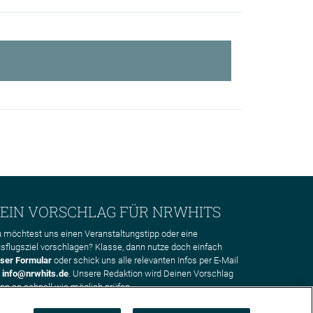
EIN VORSCHLAG FÜR NRWHITS
 möchtest uns einen Veranstaltungstipp oder eine
sflugsziel vorschlagen? Klasse, dann nutze doch einfach
ser Formular
oder schick uns alle relevanten Infos per E-Mail
n
info@nrwhits.de
. Unsere Redaktion wird Deinen Vorschlag
nn so schnell wie möglich prüfen.