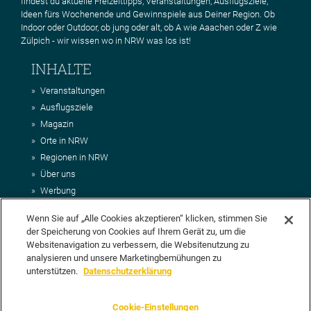
findest du aktuelle Freizeittipps, Veranstaltungen, Ausflugsziele,
Ideen fürs Wochenende und Gewinnspiele aus Deiner Region. Ob
Indoor oder Outdoor, ob jung oder alt, ob A wie Aaachen oder Z wie
Zülpich - wir wissen wo in NRW was los ist!
INHALTE
Veranstaltungen
Ausflugsziele
Magazin
Orte in NRW
Regionen in NRW
Über uns
Werbung
Kontakt
Wenn Sie auf „Alle Cookies akzeptieren“ klicken, stimmen Sie
Impressum
der Speicherung von Cookies auf Ihrem Gerät zu, um die
AGB
Websitenavigation zu verbessern, die Websitenutzung zu
Datenschutz
analysieren und unsere Marketingbemühungen zu
DEIN VORSCHLAG FÜR NRWHITS
unterstützen.
Datenschutzerklärung
Du möchtest uns einen Veranstaltungstipp oder eine Ausflugsziel
Cookie-Einstellungen
vorschlagen? Klasse, dann nutze doch einfach
unser Formular
oder