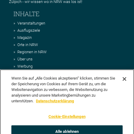
Zülpich - wir wissen wo in NRW was los ist!
INHALTE
Veranstaltungen
Ausflugsziele
Magazin
Orte in NRW
Regionen in NRW
Über uns
Werbung
Kontakt
Wenn Sie auf „Alle Cookies akzeptieren“ klicken, stimmen Sie
Impressum
der Speicherung von Cookies auf Ihrem Gerät zu, um die
AGB
Websitenavigation zu verbessern, die Websitenutzung zu
Datenschutz
analysieren und unsere Marketingbemühungen zu
DEIN VORSCHLAG FÜR NRWHITS
unterstützen.
Datenschutzerklärung
Du möchtest uns einen Veranstaltungstipp oder eine Ausflugsziel
Cookie-Einstellungen
vorschlagen? Klasse, dann nutze doch einfach
unser Formular
oder
schick uns alle relevanten Infos per E-Mail an
info@nrwhits.de
.
Unsere Redaktion wird Deinen Vorschlag dann so schnell wie
Alle ablehnen