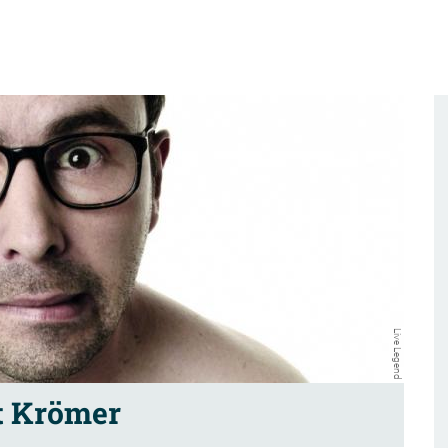
Live Legend
t Krömer