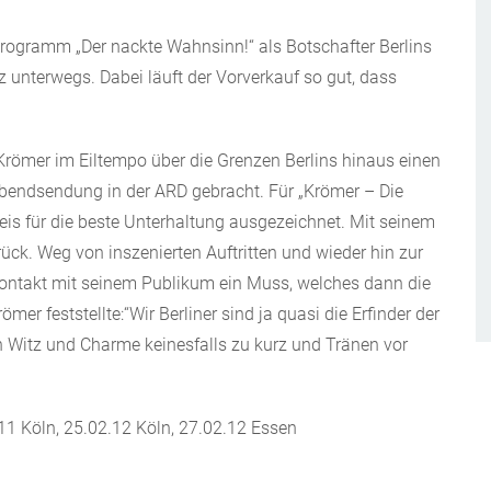
Programm „Der nackte Wahnsinn!“ als Botschafter Berlins
z unterwegs. Dabei läuft der Vorverkauf so gut, dass
t Krömer im Eiltempo über die Grenzen Berlins hinaus einen
endsendung in der ARD gebracht. Für „Krömer – Die
is für die beste Unterhaltung ausgezeichnet. Mit seinem
ck. Weg von inszenierten Auftritten und wieder hin zur
 Kontakt mit seinem Publikum ein Muss, welches dann die
mer feststellte:“Wir Berliner sind ja quasi die Erfinder der
h Witz und Charme keinesfalls zu kurz und Tränen vor
11 Köln, 25.02.12 Köln, 27.02.12 Essen