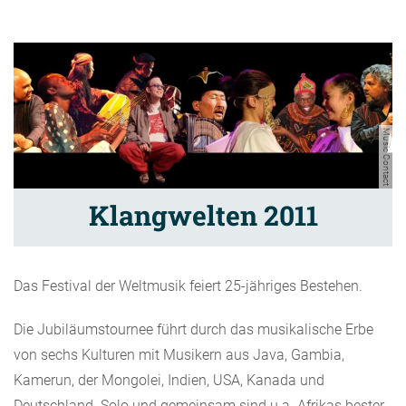
Music Contact
Klangwelten 2011
Das Festival der Weltmusik feiert 25-jähriges Bestehen.
Die Jubiläumstournee führt durch das musikalische Erbe
von sechs Kulturen mit Musikern aus Java, Gambia,
Kamerun, der Mongolei, Indien, USA, Kanada und
Deutschland. Solo und gemeinsam sind u.a. Afrikas bester