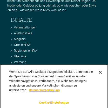
Ideen fürs Wochenende und Gewinnspiele aus Deiner Region. Ob
Indoor oder Outdoor, ob jung oder alt, ob A wie Aaachen oder Z wie
Zülpich - wir wissen wo in NRW was los ist!
INHALTE
Veranstaltungen
Ausflugsziele
Magazin
Orte in NRW
Regionen in NRW
Über uns
Werbung
Kontakt
Wenn Sie auf „Alle Cookies akzeptieren“ klicken, stimmen Sie
Impressum
der Speicherung von Cookies auf Ihrem Gerät zu, um die
AGB
Websitenavigation zu verbessern, die Websitenutzung zu
Datenschutz
analysieren und unsere Marketingbemühungen zu
DEIN VORSCHLAG FÜR NRWHITS
unterstützen.
Datenschutzerklärung
Du möchtest uns einen Veranstaltungstipp oder eine Ausflugsziel
Cookie-Einstellungen
vorschlagen? Klasse, dann nutze doch einfach
unser Formular
oder