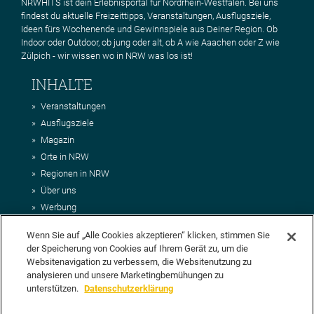
NRWHITS ist dein Erlebnisportal für Nordrhein-Westfalen. Bei uns
findest du aktuelle Freizeittipps, Veranstaltungen, Ausflugsziele,
Ideen fürs Wochenende und Gewinnspiele aus Deiner Region. Ob
Indoor oder Outdoor, ob jung oder alt, ob A wie Aaachen oder Z wie
Zülpich - wir wissen wo in NRW was los ist!
INHALTE
Veranstaltungen
Ausflugsziele
Magazin
Orte in NRW
Regionen in NRW
Über uns
Werbung
Kontakt
Wenn Sie auf „Alle Cookies akzeptieren“ klicken, stimmen Sie
Impressum
der Speicherung von Cookies auf Ihrem Gerät zu, um die
AGB
Websitenavigation zu verbessern, die Websitenutzung zu
Datenschutz
analysieren und unsere Marketingbemühungen zu
DEIN VORSCHLAG FÜR NRWHITS
unterstützen.
Datenschutzerklärung