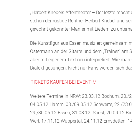
„Herbert Knebels Affentheater – Der letzte mach
stehen der rüstige Rentner Herbert Knebel und se
gewohnt gekonnter Manier mit Liedern zu unterha
Die Kunstfigur aus Essen musiziert gemeinsam m
Ostermann an der Gitarre und dem „Trainer“ am S
aber mit eigenem Text neu interpretiert. Wie man
Dialekt gesungen. Nicht nur Fans werden sich da
TICKETS KAUFEN BEI EVENTIM
Weitere Termine in NRW: 23.03.12 Bochum, 20./21
04.05.12 Hamm, 08./09.05.12 Schwerte, 22./23.05
29./30.06.12 Essen, 31.08.12. Soest, 20.09.12 Bi
Werl, 17.11.12 Wuppertal, 24.11.12 Emsdetten, 1