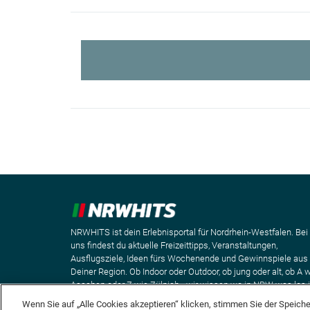
NRWHITS ist dein Erlebnisportal für Nordrhein-Westfalen. Bei
uns findest du aktuelle Freizeittipps, Veranstaltungen,
Ausflugsziele, Ideen fürs Wochenende und Gewinnspiele aus
Deiner Region. Ob Indoor oder Outdoor, ob jung oder alt, ob A 
Aaachen oder Z wie Zülpich - wir wissen wo in NRW was los i
Wenn Sie auf „Alle Cookies akzeptieren“ klicken, stimmen Sie der Speich