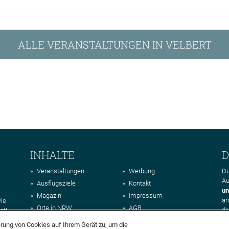
ALLE VERANSTALTUNGEN IN VELBERT
INHALTE
D
Veranstaltungen
Werbung
Du
Au
Ausflugsziele
Kontakt
un
Magazin
Impressum
a
wie
Orte in NRW
AGB
da
st!
Regionen in NRW
Datenschutz
erung von Cookies auf Ihrem Gerät zu, um die