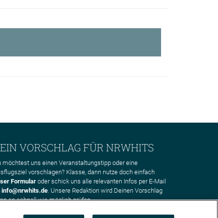
EIN VORSCHLAG FÜR NRWHITS
 möchtest uns einen Veranstaltungstipp oder eine
sflugsziel vorschlagen? Klasse, dann nutze doch einfach
ser Formular
oder schick uns alle relevanten Infos per E-Mail
n
info@nrwhits.de
. Unsere Redaktion wird Deinen Vorschlag
nn so schnell wie möglich prüfen.