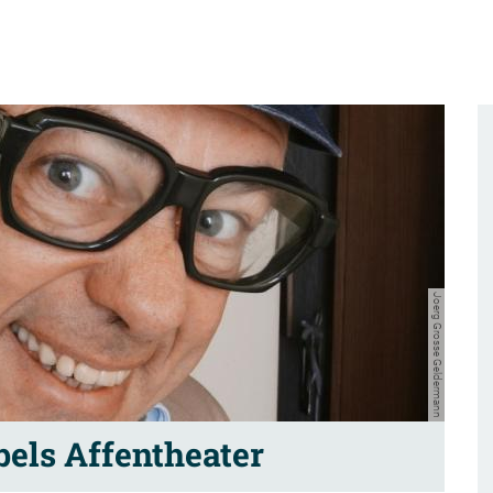
Joerg Grosse Geldermann
els Affentheater