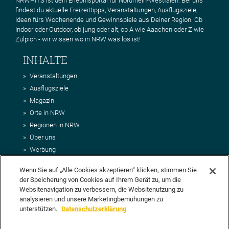
NRWHITS ist dein Erlebnisportal für Nordrhein-Westfalen. Bei uns
findest du aktuelle Freizeittipps, Veranstaltungen, Ausflugsziele,
Ideen fürs Wochenende und Gewinnspiele aus Deiner Region. Ob
Indoor oder Outdoor, ob jung oder alt, ob A wie Aaachen oder Z wie
Zülpich - wir wissen wo in NRW was los ist!
INHALTE
Veranstaltungen
Ausflugsziele
Magazin
Orte in NRW
Regionen in NRW
Über uns
Werbung
Kontakt
Wenn Sie auf „Alle Cookies akzeptieren“ klicken, stimmen Sie
Impressum
der Speicherung von Cookies auf Ihrem Gerät zu, um die
AGB
Websitenavigation zu verbessern, die Websitenutzung zu
Datenschutz
analysieren und unsere Marketingbemühungen zu
DEIN VORSCHLAG FÜR NRWHITS
unterstützen.
Datenschutzerklärung
Du möchtest uns einen Veranstaltungstipp oder eine Ausflugsziel