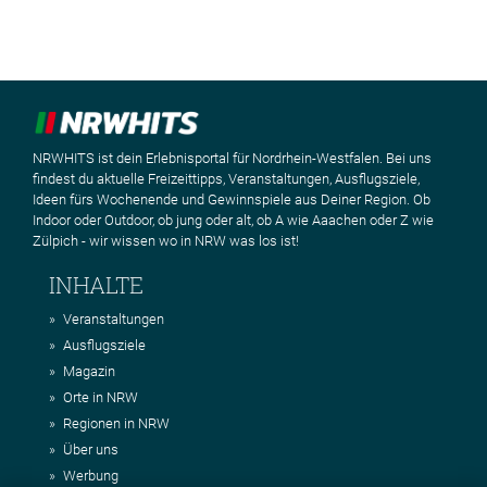
NRWHITS ist dein Erlebnisportal für Nordrhein-Westfalen. Bei uns
findest du aktuelle Freizeittipps, Veranstaltungen, Ausflugsziele,
Ideen fürs Wochenende und Gewinnspiele aus Deiner Region. Ob
Indoor oder Outdoor, ob jung oder alt, ob A wie Aaachen oder Z wie
Zülpich - wir wissen wo in NRW was los ist!
INHALTE
Veranstaltungen
Ausflugsziele
Magazin
Orte in NRW
Regionen in NRW
Über uns
Werbung