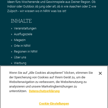
Ideen fürs Wochenende und Gewinnspiele aus Deiner Region. Ob
Indoor oder Outdoor, ob jung oder alt, ob A wie Aaachen oder Z wie
Zülpich - wir wissen wo in NRW was los ist!
INHALTE
Veranstaltungen
Ausflugsziele
Magazin
Orte in NRW
Regionen in NRW
Über uns
Werbung
Kontakt
Wenn Sie auf „Alle Cookies akzeptieren“ klicken, stimmen Sie
Impressum
der Speicherung von Cookies auf Ihrem Gerät zu, um die
AGB
Websitenavigation zu verbessern, die Websitenutzung zu
Datenschutz
analysieren und unsere Marketingbemühungen zu
DEIN VORSCHLAG FÜR NRWHITS
unterstützen.
Datenschutzerklärung
Du möchtest uns einen Veranstaltungstipp oder eine Ausflugsziel
Cookie-Einstellungen
vorschlagen? Klasse, dann nutze doch einfach
unser Formular
oder