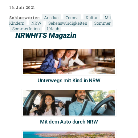
16. Juli 2021
Schlagwörter:
Ausflug
Corona
Kultur
Mit
Kindern
NRW
Sehenswürdigkeiten
Sommer
Sommerferien
Urlaub
NRWHITS Magazin
Unterwegs mit Kind in NRW
Mit dem Auto durch NRW