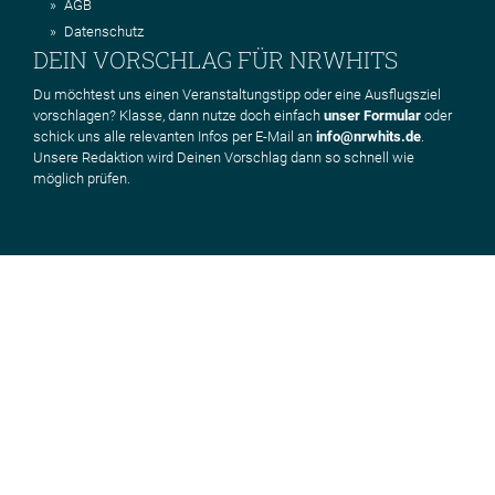
AGB
Datenschutz
DEIN VORSCHLAG FÜR NRWHITS
Du möchtest uns einen Veranstaltungstipp oder eine Ausflugsziel
vorschlagen? Klasse, dann nutze doch einfach
unser Formular
oder
schick uns alle relevanten Infos per E-Mail an
info@nrwhits.de
.
Unsere Redaktion wird Deinen Vorschlag dann so schnell wie
möglich prüfen.