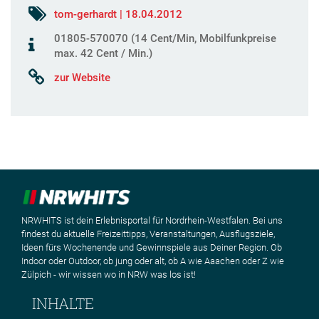
tom-gerhardt | 18.04.2012
01805-570070 (14 Cent/Min, Mobilfunkpreise
max. 42 Cent / Min.)
zur Website
NRWHITS ist dein Erlebnisportal für Nordrhein-Westfalen. Bei uns
findest du aktuelle Freizeittipps, Veranstaltungen, Ausflugsziele,
Ideen fürs Wochenende und Gewinnspiele aus Deiner Region. Ob
Indoor oder Outdoor, ob jung oder alt, ob A wie Aaachen oder Z wie
Zülpich - wir wissen wo in NRW was los ist!
INHALTE