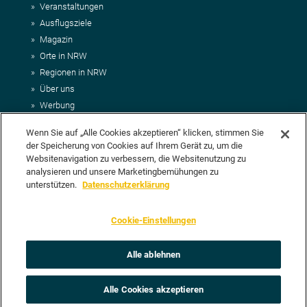
Veranstaltungen
Ausflugsziele
Magazin
Orte in NRW
Regionen in NRW
Über uns
Werbung
Kontakt
Wenn Sie auf „Alle Cookies akzeptieren“ klicken, stimmen Sie
Impressum
der Speicherung von Cookies auf Ihrem Gerät zu, um die
AGB
Websitenavigation zu verbessern, die Websitenutzung zu
Datenschutz
analysieren und unsere Marketingbemühungen zu
DEIN VORSCHLAG FÜR NRWHITS
unterstützen.
Datenschutzerklärung
Du möchtest uns einen Veranstaltungstipp oder eine Ausflugsziel
Cookie-Einstellungen
vorschlagen? Klasse, dann nutze doch einfach
unser Formular
oder
schick uns alle relevanten Infos per E-Mail an
info@nrwhits.de
.
Unsere Redaktion wird Deinen Vorschlag dann so schnell wie
Alle ablehnen
möglich prüfen.
Alle Cookies akzeptieren