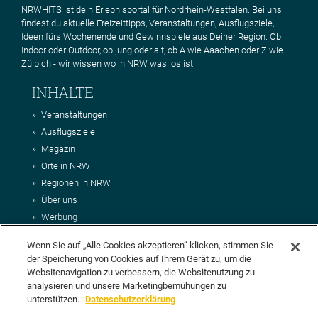
NRWHITS ist dein Erlebnisportal für Nordrhein-Westfalen. Bei uns
findest du aktuelle Freizeittipps, Veranstaltungen, Ausflugsziele,
Ideen fürs Wochenende und Gewinnspiele aus Deiner Region. Ob
Indoor oder Outdoor, ob jung oder alt, ob A wie Aaachen oder Z wie
Zülpich - wir wissen wo in NRW was los ist!
INHALTE
Veranstaltungen
Ausflugsziele
Magazin
Orte in NRW
Regionen in NRW
Über uns
Werbung
Kontakt
Wenn Sie auf „Alle Cookies akzeptieren“ klicken, stimmen Sie
Impressum
der Speicherung von Cookies auf Ihrem Gerät zu, um die
AGB
Websitenavigation zu verbessern, die Websitenutzung zu
Datenschutz
analysieren und unsere Marketingbemühungen zu
DEIN VORSCHLAG FÜR NRWHITS
unterstützen.
Datenschutzerklärung