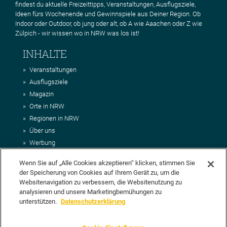
findest du aktuelle Freizeittipps, Veranstaltungen, Ausflugsziele,
Ideen fürs Wochenende und Gewinnspiele aus Deiner Region. Ob
Indoor oder Outdoor, ob jung oder alt, ob A wie Aaachen oder Z wie
Zülpich - wir wissen wo in NRW was los ist!
INHALTE
Veranstaltungen
Ausflugsziele
Magazin
Orte in NRW
Regionen in NRW
Über uns
Werbung
Kontakt
Wenn Sie auf „Alle Cookies akzeptieren“ klicken, stimmen Sie
Impressum
der Speicherung von Cookies auf Ihrem Gerät zu, um die
AGB
Websitenavigation zu verbessern, die Websitenutzung zu
Datenschutz
analysieren und unsere Marketingbemühungen zu
DEIN VORSCHLAG FÜR NRWHITS
unterstützen.
Datenschutzerklärung
Du möchtest uns einen Veranstaltungstipp oder eine Ausflugsziel