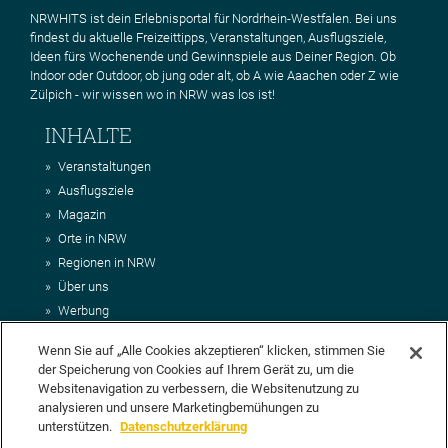
NRWHITS ist dein Erlebnisportal für Nordrhein-Westfalen. Bei uns
findest du aktuelle Freizeittipps, Veranstaltungen, Ausflugsziele,
Ideen fürs Wochenende und Gewinnspiele aus Deiner Region. Ob
Indoor oder Outdoor, ob jung oder alt, ob A wie Aaachen oder Z wie
Zülpich - wir wissen wo in NRW was los ist!
INHALTE
Veranstaltungen
Ausflugsziele
Magazin
Orte in NRW
Regionen in NRW
Über uns
Werbung
Kontakt
Wenn Sie auf „Alle Cookies akzeptieren“ klicken, stimmen Sie
Impressum
der Speicherung von Cookies auf Ihrem Gerät zu, um die
AGB
Websitenavigation zu verbessern, die Websitenutzung zu
Datenschutz
analysieren und unsere Marketingbemühungen zu
DEIN VORSCHLAG FÜR NRWHITS
unterstützen.
Datenschutzerklärung