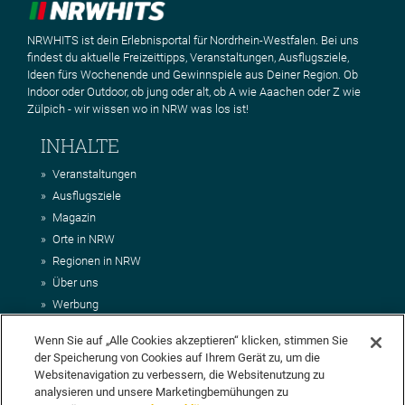
NRWHITS ist dein Erlebnisportal für Nordrhein-Westfalen. Bei uns
findest du aktuelle Freizeittipps, Veranstaltungen, Ausflugsziele,
Ideen fürs Wochenende und Gewinnspiele aus Deiner Region. Ob
Indoor oder Outdoor, ob jung oder alt, ob A wie Aaachen oder Z wie
Zülpich - wir wissen wo in NRW was los ist!
INHALTE
Veranstaltungen
Ausflugsziele
Magazin
Orte in NRW
Regionen in NRW
Über uns
Werbung
Kontakt
Wenn Sie auf „Alle Cookies akzeptieren“ klicken, stimmen Sie
Impressum
der Speicherung von Cookies auf Ihrem Gerät zu, um die
AGB
Websitenavigation zu verbessern, die Websitenutzung zu
Datenschutz
analysieren und unsere Marketingbemühungen zu