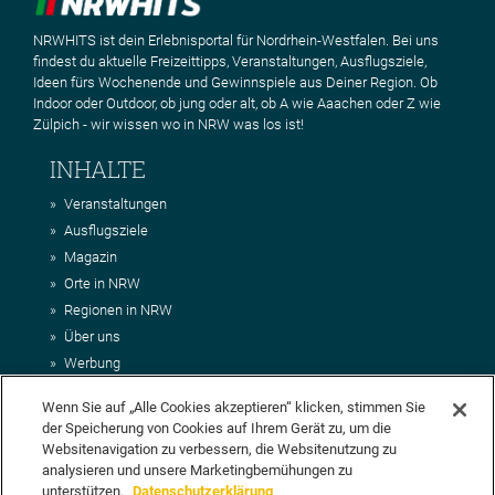
NRWHITS ist dein Erlebnisportal für Nordrhein-Westfalen. Bei uns
findest du aktuelle Freizeittipps, Veranstaltungen, Ausflugsziele,
Ideen fürs Wochenende und Gewinnspiele aus Deiner Region. Ob
Indoor oder Outdoor, ob jung oder alt, ob A wie Aaachen oder Z wie
Zülpich - wir wissen wo in NRW was los ist!
INHALTE
Veranstaltungen
Ausflugsziele
Magazin
Orte in NRW
Regionen in NRW
Über uns
Werbung
Kontakt
Wenn Sie auf „Alle Cookies akzeptieren“ klicken, stimmen Sie
Impressum
der Speicherung von Cookies auf Ihrem Gerät zu, um die
AGB
Websitenavigation zu verbessern, die Websitenutzung zu
Datenschutz
analysieren und unsere Marketingbemühungen zu
unterstützen.
Datenschutzerklärung