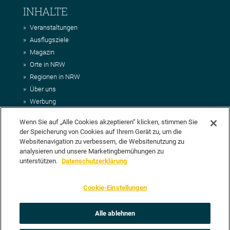
INHALTE
Veranstaltungen
Ausflugsziele
Magazin
Orte in NRW
Regionen in NRW
Über uns
Werbung
Kontakt
Wenn Sie auf „Alle Cookies akzeptieren“ klicken, stimmen Sie
Impressum
der Speicherung von Cookies auf Ihrem Gerät zu, um die
AGB
Websitenavigation zu verbessern, die Websitenutzung zu
Datenschutz
analysieren und unsere Marketingbemühungen zu
DEIN VORSCHLAG FÜR NRWHITS
unterstützen.
Datenschutzerklärung
Du möchtest uns einen Veranstaltungstipp oder eine Ausflugsziel
Cookie-Einstellungen
vorschlagen? Klasse, dann nutze doch einfach
unser Formular
oder
schick uns alle relevanten Infos per E-Mail an
info@nrwhits.de
.
Unsere Redaktion wird Deinen Vorschlag dann so schnell wie
Alle ablehnen
möglich prüfen.