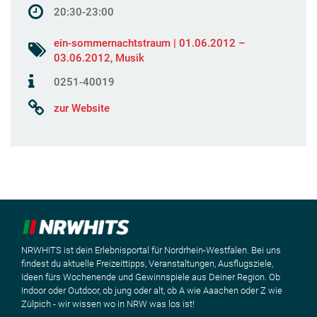
20:30-23:00
ein-sommernachtstraum | 01.06.2012 –
03.06.2012
,
Musik
0251-40019
zur Website
NRWHITS ist dein Erlebnisportal für Nordrhein-Westfalen. Bei uns
findest du aktuelle Freizeittipps, Veranstaltungen, Ausflugsziele,
Ideen fürs Wochenende und Gewinnspiele aus Deiner Region. Ob
Indoor oder Outdoor, ob jung oder alt, ob A wie Aaachen oder Z wie
Zülpich - wir wissen wo in NRW was los ist!