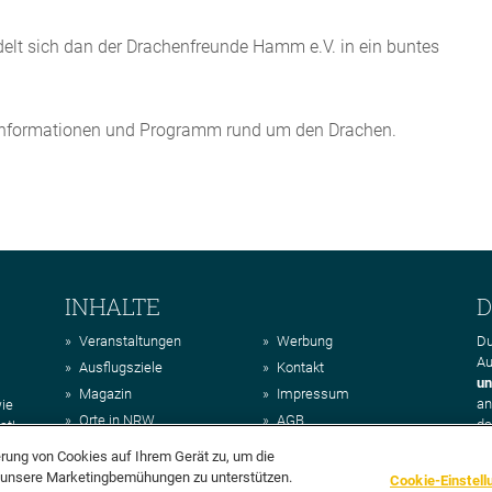
elt sich dan der Drachenfreunde Hamm e.V. in ein buntes
le Informationen und Programm rund um den Drachen.
INHALTE
D
Veranstaltungen
Werbung
Du
Au
Ausflugsziele
Kontakt
un
Magazin
Impressum
a
wie
Orte in NRW
AGB
da
st!
Regionen in NRW
Datenschutz
erung von Cookies auf Ihrem Gerät zu, um die
Über uns
d unsere Marketingbemühungen zu unterstützen.
Cookie-Einstell