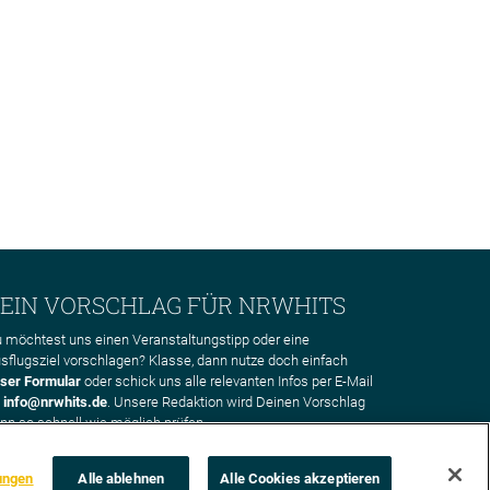
EIN VORSCHLAG FÜR NRWHITS
 möchtest uns einen Veranstaltungstipp oder eine
sflugsziel vorschlagen? Klasse, dann nutze doch einfach
ser Formular
oder schick uns alle relevanten Infos per E-Mail
n
info@nrwhits.de
. Unsere Redaktion wird Deinen Vorschlag
nn so schnell wie möglich prüfen.
ungen
Alle ablehnen
Alle Cookies akzeptieren