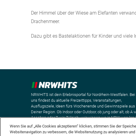
Der Himmel über der Wiese am Elefanten verwand
Drachenmeer.
Dazu gibt es Bastelaktionen für Kinder und vie
NRWHITS ist dein Erlebnisportal für Nordrhein-Westfalen. Bei
uns findest du aktuelle Freizeittipps, Veranstaltungen,
Ausflugsziele, Ideen fürs Wochenende und Gewinnspiele aus
Deiner Region. Ob Indoor oder Outdoor, ob jung oder alt, ob A 
Aaachen oder Z wie Zülpich - wir wissen wo in NRW was los i
Wenn Sie auf „Alle Cookies akzeptieren“ klicken, stimmen Sie der Speich
Websitenavigation zu verbessern, die Websitenutzung zu analysieren un