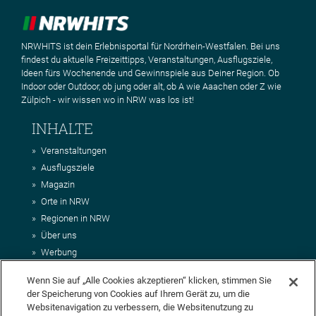
NRWHITS ist dein Erlebnisportal für Nordrhein-Westfalen. Bei uns
findest du aktuelle Freizeittipps, Veranstaltungen, Ausflugsziele,
Ideen fürs Wochenende und Gewinnspiele aus Deiner Region. Ob
Indoor oder Outdoor, ob jung oder alt, ob A wie Aaachen oder Z wie
Zülpich - wir wissen wo in NRW was los ist!
INHALTE
Veranstaltungen
Ausflugsziele
Magazin
Orte in NRW
Regionen in NRW
Über uns
Werbung
Kontakt
Wenn Sie auf „Alle Cookies akzeptieren“ klicken, stimmen Sie
Impressum
der Speicherung von Cookies auf Ihrem Gerät zu, um die
AGB
Websitenavigation zu verbessern, die Websitenutzung zu