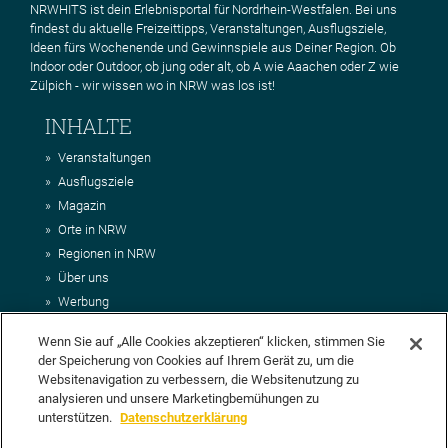
NRWHITS ist dein Erlebnisportal für Nordrhein-Westfalen. Bei uns
findest du aktuelle Freizeittipps, Veranstaltungen, Ausflugsziele,
Ideen fürs Wochenende und Gewinnspiele aus Deiner Region. Ob
Indoor oder Outdoor, ob jung oder alt, ob A wie Aaachen oder Z wie
Zülpich - wir wissen wo in NRW was los ist!
INHALTE
Veranstaltungen
Ausflugsziele
Magazin
Orte in NRW
Regionen in NRW
Über uns
Werbung
Kontakt
Wenn Sie auf „Alle Cookies akzeptieren“ klicken, stimmen Sie
Impressum
der Speicherung von Cookies auf Ihrem Gerät zu, um die
AGB
Websitenavigation zu verbessern, die Websitenutzung zu
Datenschutz
analysieren und unsere Marketingbemühungen zu
DEIN VORSCHLAG FÜR NRWHITS
unterstützen.
Datenschutzerklärung