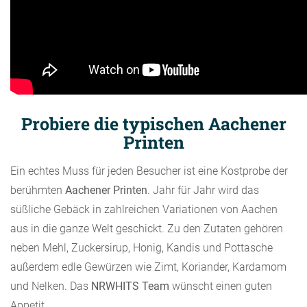
Probiere die typischen Aachener
Printen
Ein echtes Muss für jeden Besucher ist eine Kostprobe der
berühmten
Aachener Printen
. Jahr für Jahr wird das
süßliche Gebäck in zahlreichen Variationen von Aachen
aus in die ganze Welt geschickt. Zu den Zutaten gehören
neben Mehl, Zuckersirup, Honig, Kandis und Pottasche
außerdem edle Gewürzen wie Zimt, Koriander, Kardamom
und Nelken. Das
NRWHITS Team
wünscht einen guten
Appetit.