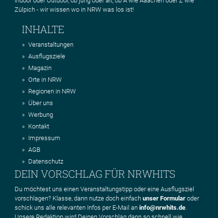
Indoor oder Outdoor, ob jung oder alt, ob A wie Aaachen oder Z wie
Zülpich - wir wissen wo in NRW was los ist!
INHALTE
Veranstaltungen
Ausflugsziele
Magazin
Orte in NRW
Regionen in NRW
Über uns
Werbung
Kontakt
Impressum
AGB
Datenschutz
DEIN VORSCHLAG FÜR NRWHITS
Du möchtest uns einen Veranstaltungstipp oder eine Ausflugsziel
vorschlagen? Klasse, dann nutze doch einfach
unser Formular
oder
schick uns alle relevanten Infos per E-Mail an
info@nrwhits.de
.
Unsere Redaktion wird Deinen Vorschlag dann so schnell wie