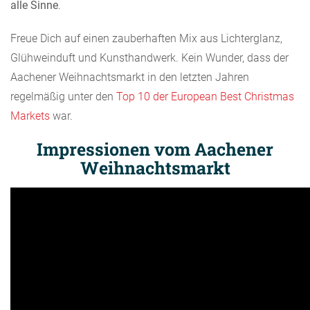
alle Sinne
.
Freue Dich auf einen zauberhaften Mix aus Lichterglanz,
Glühweinduft und Kunsthandwerk. Kein Wunder, dass der
Aachener Weihnachtsmarkt in den letzten Jahren
regelmäßig unter den
Top 10 der European Best Christmas
Markets
war.
Impressionen vom Aachener
Weihnachtsmarkt