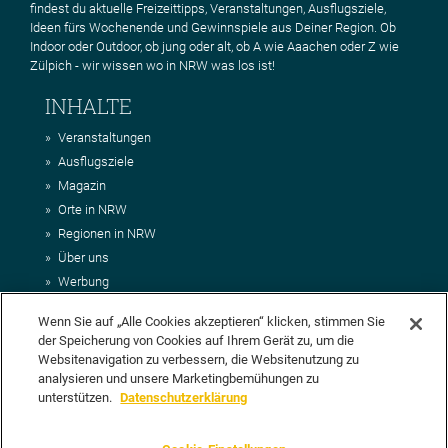
findest du aktuelle Freizeittipps, Veranstaltungen, Ausflugsziele,
Ideen fürs Wochenende und Gewinnspiele aus Deiner Region. Ob
Indoor oder Outdoor, ob jung oder alt, ob A wie Aaachen oder Z wie
Zülpich - wir wissen wo in NRW was los ist!
INHALTE
Veranstaltungen
Ausflugsziele
Magazin
Orte in NRW
Regionen in NRW
Über uns
Werbung
Kontakt
Wenn Sie auf „Alle Cookies akzeptieren“ klicken, stimmen Sie
Impressum
der Speicherung von Cookies auf Ihrem Gerät zu, um die
AGB
Websitenavigation zu verbessern, die Websitenutzung zu
Datenschutz
analysieren und unsere Marketingbemühungen zu
DEIN VORSCHLAG FÜR NRWHITS
unterstützen.
Datenschutzerklärung
Du möchtest uns einen Veranstaltungstipp oder eine Ausflugsziel