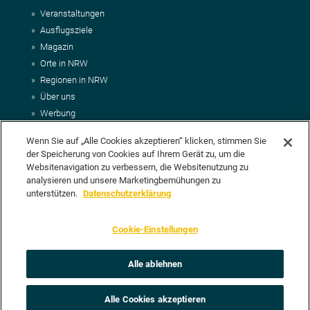
Veranstaltungen
Ausflugsziele
Magazin
Orte in NRW
Regionen in NRW
Über uns
Werbung
Kontakt
Wenn Sie auf „Alle Cookies akzeptieren“ klicken, stimmen Sie
Impressum
der Speicherung von Cookies auf Ihrem Gerät zu, um die
AGB
Websitenavigation zu verbessern, die Websitenutzung zu
Datenschutz
analysieren und unsere Marketingbemühungen zu
DEIN VORSCHLAG FÜR NRWHITS
unterstützen.
Datenschutzerklärung
Du möchtest uns einen Veranstaltungstipp oder eine Ausflugsziel
Cookie-Einstellungen
vorschlagen? Klasse, dann nutze doch einfach
unser Formular
oder
schick uns alle relevanten Infos per E-Mail an
info@nrwhits.de
.
Unsere Redaktion wird Deinen Vorschlag dann so schnell wie
Alle ablehnen
möglich prüfen.
Alle Cookies akzeptieren