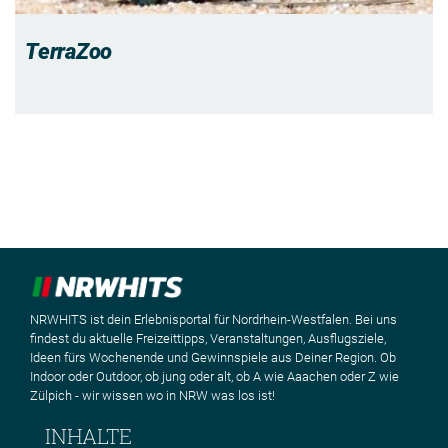
TerraZoo
NRWHITS ist dein Erlebnisportal für Nordrhein-Westfalen. Bei uns
findest du aktuelle Freizeittipps, Veranstaltungen, Ausflugsziele,
Ideen fürs Wochenende und Gewinnspiele aus Deiner Region. Ob
Indoor oder Outdoor, ob jung oder alt, ob A wie Aaachen oder Z wie
Zülpich - wir wissen wo in NRW was los ist!
INHALTE