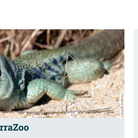
TerraZoo gGmbH
rraZoo