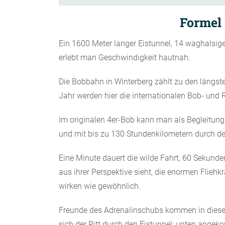
Formel 
Ein 1600 Meter langer Eistunnel, 14 waghalsig
erlebt man Geschwindigkeit hautnah.
Die Bobbahn in Winterberg zählt zu den längs
Jahr werden hier die internationalen Bob- und
Im originalen 4er-Bob kann man als Begleitung
und mit bis zu 130 Stundenkilometern durch de
Eine Minute dauert die wilde Fahrt, 60 Sekunde
aus ihrer Perspektive sieht, die enormen Fliehk
wirken wie gewöhnlich.
Freunde des Adrenalinschubs kommen in dieser 
sich der Ritt durch den Eistunnel: unten angek