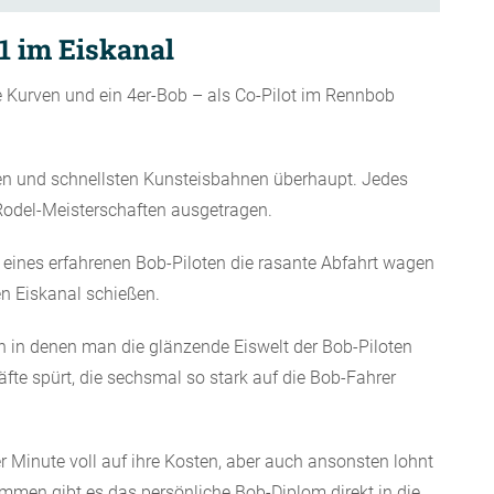
1 im Eiskanal
e Kurven und ein 4er-Bob – als Co-Pilot im Rennbob
ten und schnellsten Kunsteisbahnen überhaupt. Jedes
 Rodel-Meisterschaften ausgetragen.
 eines erfahrenen Bob-Piloten die rasante Abfahrt wagen
n Eiskanal schießen.
n in denen man die glänzende Eiswelt der Bob-Piloten
räfte spürt, die sechsmal so stark auf die Bob-Fahrer
Minute voll auf ihre Kosten, aber auch ansonsten lohnt
ommen gibt es das persönliche Bob-Diplom direkt in die