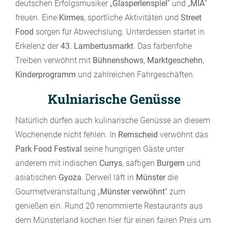
deutschen Erfolgsmusiker „
Glasperlenspiel
“ und „
MIA
“
freuen. Eine
Kirmes
, sportliche Aktivitäten und
Street
Food
sorgen für Abwechslung. Unterdessen startet in
Erkelenz der
43. Lambertusmarkt
. Das farbenfohe
Treiben verwöhnt mit
Bühnenshows
,
Marktgeschehn
,
Kinderprogramm
und zahlreichen Fahrgeschäften.
Kulniarische Genüsse
Natürlich dürfen auch kulinarische Genüsse an diesem
Wochenende nicht fehlen. In
Remscheid
verwöhnt das
Park Food Festival
seine hungrigen Gäste unter
anderem mit indischen
Currys
, saftigen
Burgern
und
asiatischen
Gyoza
. Derweil läft in
Münster
die
Gourmetveranstaltung „
Münster verwöhnt
“ zum
genießen ein. Rund 20 renommierte Restaurants aus
dem Münsterland kochen hier für einen fairen Preis um