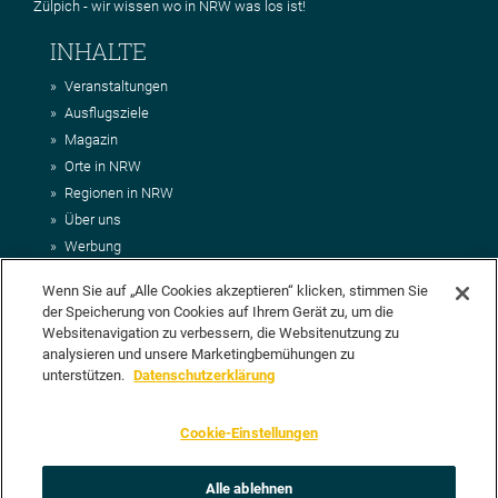
Zülpich - wir wissen wo in NRW was los ist!
INHALTE
Veranstaltungen
Ausflugsziele
Magazin
Orte in NRW
Regionen in NRW
Über uns
Werbung
Kontakt
Wenn Sie auf „Alle Cookies akzeptieren“ klicken, stimmen Sie
Impressum
der Speicherung von Cookies auf Ihrem Gerät zu, um die
AGB
Websitenavigation zu verbessern, die Websitenutzung zu
Datenschutz
analysieren und unsere Marketingbemühungen zu
DEIN VORSCHLAG FÜR NRWHITS
unterstützen.
Datenschutzerklärung
Du möchtest uns einen Veranstaltungstipp oder eine Ausflugsziel
Cookie-Einstellungen
vorschlagen? Klasse, dann nutze doch einfach
unser Formular
oder
schick uns alle relevanten Infos per E-Mail an
info@nrwhits.de
.
Unsere Redaktion wird Deinen Vorschlag dann so schnell wie
Alle ablehnen