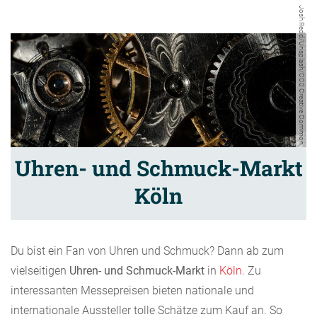
Josh Redd/Unsplash/CC0 Creative Common
Uhren- und Schmuck-Markt
Köln
Du bist ein Fan von Uhren und Schmuck? Dann ab zum
vielseitigen
Uhren- und Schmuck-Markt
in
Köln
. Zu
interessanten Messepreisen bieten nationale und
internationale Aussteller tolle Schätze zum Kauf an. So