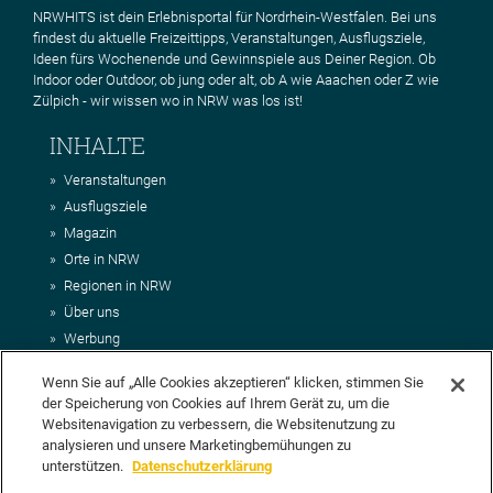
NRWHITS ist dein Erlebnisportal für Nordrhein-Westfalen. Bei uns
findest du aktuelle Freizeittipps, Veranstaltungen, Ausflugsziele,
Ideen fürs Wochenende und Gewinnspiele aus Deiner Region. Ob
Indoor oder Outdoor, ob jung oder alt, ob A wie Aaachen oder Z wie
Zülpich - wir wissen wo in NRW was los ist!
INHALTE
Veranstaltungen
Ausflugsziele
Magazin
Orte in NRW
Regionen in NRW
Über uns
Werbung
Kontakt
Wenn Sie auf „Alle Cookies akzeptieren“ klicken, stimmen Sie
Impressum
der Speicherung von Cookies auf Ihrem Gerät zu, um die
AGB
Websitenavigation zu verbessern, die Websitenutzung zu
Datenschutz
analysieren und unsere Marketingbemühungen zu
DEIN VORSCHLAG FÜR NRWHITS
unterstützen.
Datenschutzerklärung