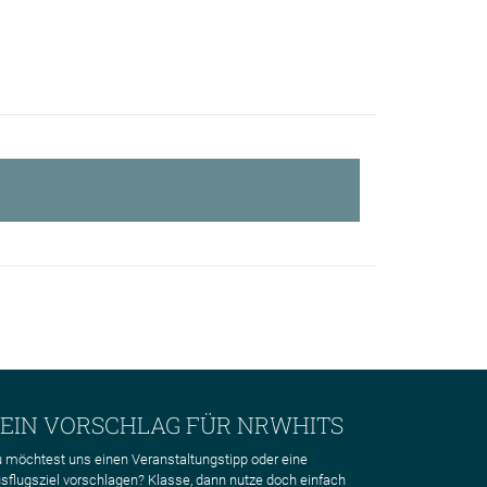
EIN VORSCHLAG FÜR NRWHITS
 möchtest uns einen Veranstaltungstipp oder eine
sflugsziel vorschlagen? Klasse, dann nutze doch einfach