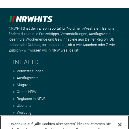
NRWHITS ist dein Erlebnisportal für Nordrhein-Westfalen. Bei uns
findest du aktuelle Freizeittipps, Veranstaltungen, Ausflugsziele,
Ideen fürs Wochenende und Gewinnspiele aus Deiner Region. Ob
Indoor oder Outdoor, ob jung oder alt, ob A wie Aaachen oder Z wie
Zülpich - wir wissen wo in NRW was los ist!
INHALTE
Veranstaltungen
Ausflugsziele
Magazin
Orte in NRW
Regionen in NRW
Über uns
Werbung
Kontakt
Wenn Sie auf „Alle Cookies akzeptieren“ klicken, stimmen Sie
Impressum