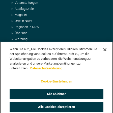
Veranstaltungen
Ausflugsziele
Magazin
Orte in NRW
Regionen in NRW
Über uns
Werbung
Kontakt
Wenn Sie auf „Alle Cookies akzeptieren“ klicken, stimmen Sie
Impressum
der Speicherung von Cookies auf Ihrem Gerät zu, um die
AGB
Websitenavigation zu verbessern, die Websitenutzung zu
Datenschutz
analysieren und unsere Marketingbemühungen zu
DEIN VORSCHLAG FÜR NRWHITS
unterstützen.
Datenschutzerklärung
Du möchtest uns einen Veranstaltungstipp oder eine Ausflugsziel
Cookie-Einstellungen
vorschlagen? Klasse, dann nutze doch einfach
unser Formular
oder
schick uns alle relevanten Infos per E-Mail an
info@nrwhits.de
.
Unsere Redaktion wird Deinen Vorschlag dann so schnell wie
Alle ablehnen
möglich prüfen.
Alle Cookies akzeptieren