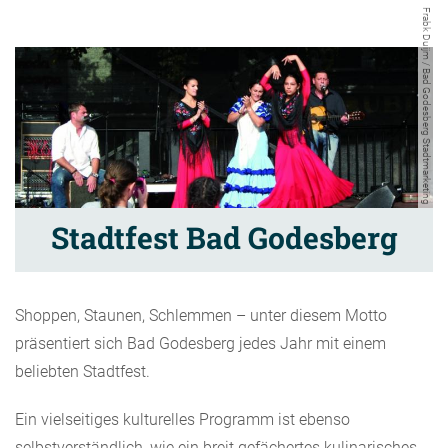
Frabk Duijm / Bad Godesberg Stadtmarketing
Stadtfest Bad Godesberg
Shoppen, Staunen, Schlemmen – unter diesem Motto
präsentiert sich Bad Godesberg jedes Jahr mit einem
beliebten Stadtfest.
Ein vielseitiges kulturelles Programm ist ebenso
selbstverständlich, wie ein breit gefächertes kulinarisches