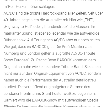
´n´Roll-Herzen höher schlagen.
AC/DC sind die größte Hardrock-Band aller Zeiten. Seit über
40 Jahren begeistern die Australier mit Hits wie „TNT“,
„Highway to Hell“ oder „Thunderstruck“ die Massen. Ihr
markanter Sound ist ebenso legendär wie die aufwendige
Bühnenshow. Auf Tour gehen AC/DC aber nur noch selten.
Wie gut, dass es BAROCK gibt. Die Profi-Musiker aus
Nürnberg und London gelten als „größte AC/DC-Tribute
Show Europas“. Zu Recht: Denn BAROCK kommen dem
Original so nahe wie keine andere Tribute-Band. Sie spielen
nicht nur auf dem Original-Equipment von AC/DC, sondern
haben auch die Performance der Australier detailgetreu
studiert. Die verblüffend originalgetreue Stimme des
Londoner Frontmanns Grant Foster weiß zu begeistern.
Garniert wird die BAROCK-Show mit aufwendigen Special
Effects: So kommen die legendären Kanonen ebenso zum