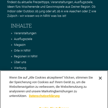
findest du aktuelle Freizeittipps, Veranstaltungen, Ausflugsziele,
Ideen fürs Wochenende und Gewinnspiele aus Deiner Region. Ob
Indoor oder Outdoor, ob jung oder alt, ob A wie Aaachen oder Z wie
Zülpich - wir wissen wo in NRW was los ist!
INHALTE
Veranstaltungen
Ausflugsziele
Magazin
Orte in NRW
Regionen in NRW
Über uns
Werbung
Kontakt
Wenn Sie auf „Alle Cookies akzeptieren“ klicken, stimmen Sie
Impressum
der Speicherung von Cookies auf Ihrem Gerät zu, um die
AGB
Websitenavigation zu verbessern, die Websitenutzung zu
Datenschutz
analysieren und unsere Marketingbemühungen zu
DEIN VORSCHLAG FÜR NRWHITS
unterstützen.
Datenschutzerklärung
Du möchtest uns einen Veranstaltungstipp oder eine Ausflugsziel