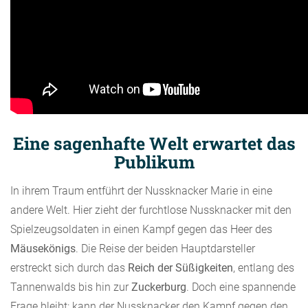
Eine sagenhafte Welt erwartet das
Publikum
In ihrem Traum entführt der Nussknacker Marie in eine
andere Welt. Hier zieht der furchtlose Nussknacker mit den
Spielzeugsoldaten in einen Kampf gegen das Heer des
Mäusekönigs
. Die Reise der beiden Hauptdarsteller
erstreckt sich durch das
Reich der Süßigkeiten
, entlang des
Tannenwalds bis hin zur
Zuckerburg
. Doch eine spannende
Frage bleibt: kann der Nussknacker den Kampf gegen den