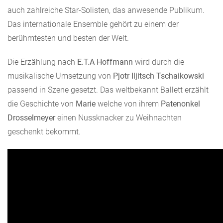
auch zahlreiche Star-Solisten, das anwesende Publikum.
Das internationale Ensemble gehört zu einem der
berühmtesten und besten der Welt.
Die Erzählung nach
E.T.A Hoffmann
wird durch die
musikalische Umsetzung von
Pjotr Iljitsch Tschaikowski
passend in Szene gesetzt. Das weltbekannt Ballett erzählt
die Geschichte von
Marie
welche von ihrem
Patenonkel
Drosselmeyer
einen Nussknacker zu Weihnachten
geschenkt bekommt.