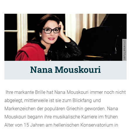
Universal Music
Nana Mouskouri
Ihre markante Brille hat Nana Mouskouri immer noch nicht
abgelegt, mittlerweile ist sie zum Blickfang und
Markenzeichen der populären Griechin geworden. Nana
Mouskouri begann ihre musikalische Karriere im frühen
Alter von 15 Jahren am hellenischen Konservatorium in