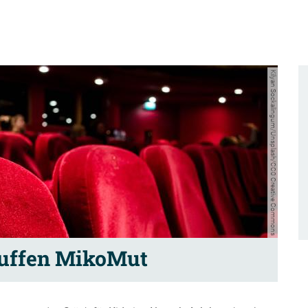
Kilyan Sockalingum/Unsplash/CC0 Creative Commons
uffen MikoMut