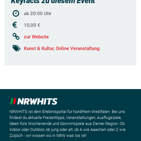
Keyfacts zu diesem Event
ab 20:00 Uhr
10,00 €
zur Website
Kunst & Kultur
,
Online Veranstaltung
NRWHITS ist dein Erlebnisportal für Nordrhein-Westfalen. Bei uns
findest du aktuelle Freizeittipps, Veranstaltungen, Ausflugsziele,
Ideen fürs Wochenende und Gewinnspiele aus Deiner Region. Ob
Indoor oder Outdoor, ob jung oder alt, ob A wie Aaachen oder Z wie
Zülpich - wir wissen wo in NRW was los ist!