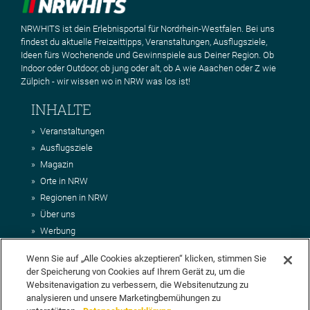
NRWHITS ist dein Erlebnisportal für Nordrhein-Westfalen. Bei uns
findest du aktuelle Freizeittipps, Veranstaltungen, Ausflugsziele,
Ideen fürs Wochenende und Gewinnspiele aus Deiner Region. Ob
Indoor oder Outdoor, ob jung oder alt, ob A wie Aaachen oder Z wie
Zülpich - wir wissen wo in NRW was los ist!
INHALTE
Veranstaltungen
Ausflugsziele
Magazin
Orte in NRW
Regionen in NRW
Über uns
Werbung
Kontakt
Wenn Sie auf „Alle Cookies akzeptieren“ klicken, stimmen Sie
Impressum
der Speicherung von Cookies auf Ihrem Gerät zu, um die
AGB
Websitenavigation zu verbessern, die Websitenutzung zu
Datenschutz
analysieren und unsere Marketingbemühungen zu