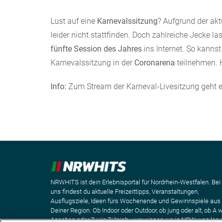
Lust auf eine
Karnevalssitzung
? Aufgrund der ak
leider nicht stattfinden. Doch zahlreiche Jecke 
fünfte Session des Jahres
ins Internet. So kanns
Karnevalssitzung in der
Coronarena
teilnehmen. H
Info:
Zum Stream der Karneval-Livesitzung geht 
NRWHITS ist dein Erlebnisportal für Nordrhein-Westfalen. Bei
uns findest du aktuelle Freizeittipps, Veranstaltungen,
Ausflugsziele, Ideen fürs Wochenende und Gewinnspiele aus
Deiner Region. Ob Indoor oder Outdoor, ob jung oder alt, ob A 
Aaachen oder Z wie Zülpich - wir wissen wo in NRW was los i