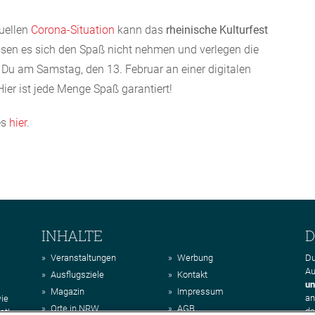
tuellen
Corona-Situation
kann das
rheinische Kulturfest
lassen es sich den Spaß nicht nehmen und verlegen die
t Du am Samstag, den 13. Februar an einer digitalen
ier ist jede Menge Spaß garantiert!
es
hier
.
INHALTE
D
Veranstaltungen
Werbung
Du
Au
Ausflugsziele
Kontakt
un
Magazin
Impressum
a
wie
Orte in NRW
AGB
da
st!