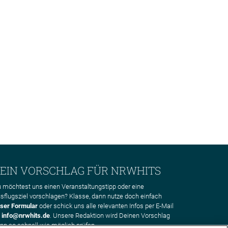
EIN VORSCHLAG FÜR NRWHITS
 möchtest uns einen Veranstaltungstipp oder eine
sflugsziel vorschlagen? Klasse, dann nutze doch einfach
ser Formular
oder schick uns alle relevanten Infos per E-Mail
n
info@nrwhits.de
. Unsere Redaktion wird Deinen Vorschlag
nn so schnell wie möglich prüfen.