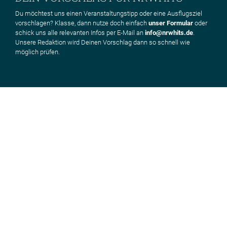
Du möchtest uns einen Veranstaltungstipp oder eine Ausflugsziel
vorschlagen? Klasse, dann nutze doch einfach
unser Formular
oder
schick uns alle relevanten Infos per E-Mail an
info@nrwhits.de
.
Unsere Redaktion wird Deinen Vorschlag dann so schnell wie
möglich prüfen.