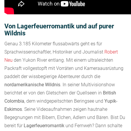
Von Lagerfeuerromantik und auf purer
Wildnis
Genau 3.185 Kilometer flussabwärts geht es für
Sprachwissenschaftler, Historiker und Journalist
Robert
Neu
den Yukon River entlang. Mit einem ultraleichten
Packraft vollgestopft mit Vorräten und Kameraausrüstung
paddelt der wissbegierige Abenteurer durch die
nordamerikanische Wildnis
. In seiner Multivisionshow
berichtet er von den Gletschern der Quellseen in
British
Colombia
, dem windgepeitschten Beringsee und
Yupik-
Eskimos
. Seine Videoaufnahmen zeigen hautnahe
Begegnungen mit Bibern, Elchen, Adlern und Bären. Bist Du
bereit für
Lagerfeuerromantik
und Fernweh? Dann schalte