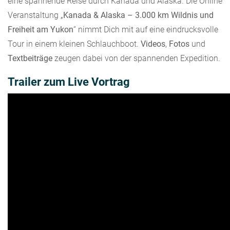
eine spannende Reise durch Kanada und Alaska. Die Online
Veranstaltung „
Kanada & Alaska – 3.000 km Wildnis und
Freiheit am Yukon
“ nimmt Dich mit auf eine eindrucksvolle
Tour in einem kleinen Schlauchboot.
Videos
,
Fotos
und
Textbeiträge
zeugen dabei von der spannenden Expedition.
Trailer zum Live Vortrag