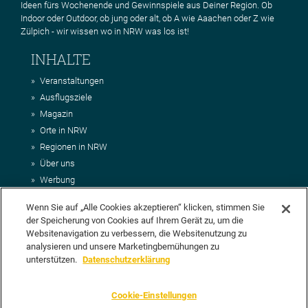
Ideen fürs Wochenende und Gewinnspiele aus Deiner Region. Ob
Indoor oder Outdoor, ob jung oder alt, ob A wie Aaachen oder Z wie
Zülpich - wir wissen wo in NRW was los ist!
INHALTE
Veranstaltungen
Ausflugsziele
Magazin
Orte in NRW
Regionen in NRW
Über uns
Werbung
Kontakt
Wenn Sie auf „Alle Cookies akzeptieren“ klicken, stimmen Sie
Impressum
der Speicherung von Cookies auf Ihrem Gerät zu, um die
AGB
Websitenavigation zu verbessern, die Websitenutzung zu
Datenschutz
analysieren und unsere Marketingbemühungen zu
DEIN VORSCHLAG FÜR NRWHITS
unterstützen.
Datenschutzerklärung
Du möchtest uns einen Veranstaltungstipp oder eine Ausflugsziel
Cookie-Einstellungen
vorschlagen? Klasse, dann nutze doch einfach
unser Formular
oder