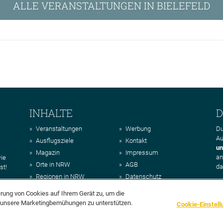
ALLE VERANSTALTUNGEN IN BIELEFELD
INHALTE
D
Veranstaltungen
Werbung
Du
Au
Ausflugsziele
Kontakt
un
Magazin
Impressum
a
wie
Orte in NRW
AGB
da
st!
Regionen in NRW
Datenschutz
Über uns
erung von Cookies auf Ihrem Gerät zu, um die
d unsere Marketingbemühungen zu unterstützen.
Cookie-Einstell