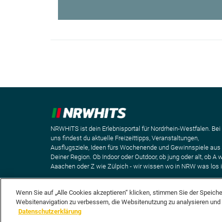
NRWHITS ist dein Erlebnisportal für Nordrhein-Westfalen. Bei
uns findest du aktuelle Freizeittipps, Veranstaltungen,
Ausflugsziele, Ideen fürs Wochenende und Gewinnspiele aus
Deiner Region. Ob Indoor oder Outdoor, ob jung oder alt, ob A 
Aaachen oder Z wie Zülpich - wir wissen wo in NRW was los i
Wenn Sie auf „Alle Cookies akzeptieren“ klicken, stimmen Sie der Speich
Websitenavigation zu verbessern, die Websitenutzung zu analysieren un
Datenschutzerklärung